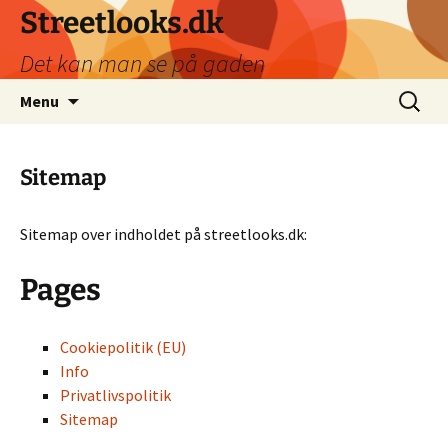
Hop
Streetlooks.dk
til
Det kan man se på gaden
indhold
Søg
Menu
efter:
Sitemap
Sitemap over indholdet på streetlooks.dk:
Pages
Cookiepolitik (EU)
Info
Privatlivspolitik
Sitemap